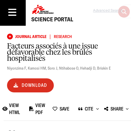
Advanced Search
SCIENCE PORTAL
|
JOURNAL ARTICLE
RESEARCH
Facteurs associés à une issue
défavorable chez les brûlés
hospitalisés
Niyonzima F
,
Kamosi HM
,
Soro J
,
Ntihabose O
,
Hehadji D
,
Briskin E
DOWNLOAD
VIEW
VIEW
SAVE
CITE
SHARE
HTML
PDF