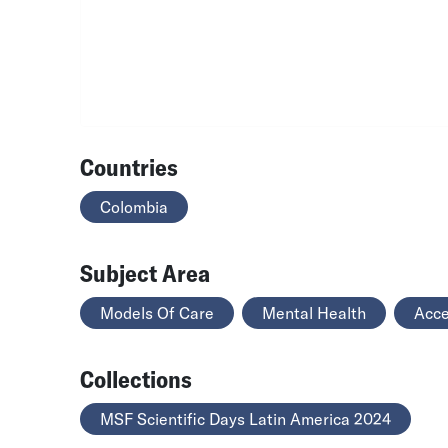
Countries
Colombia
Subject Area
Models Of Care
Mental Health
Acce
Collections
MSF Scientific Days Latin America 2024